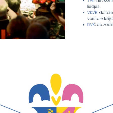
TVK
: het Kón
liedjes
VKVB
: de ta
verstandelij
DVK
: de zoe