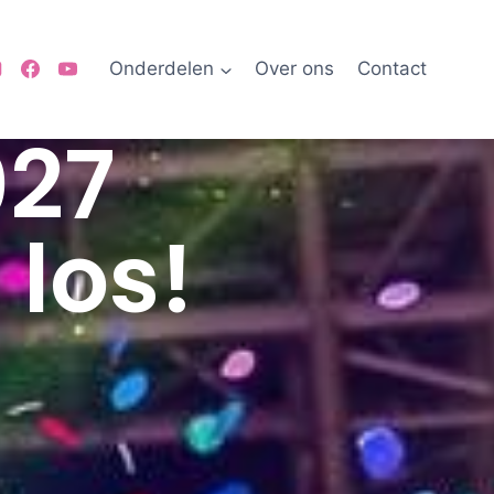
Onderdelen
Over ons
Contact
027
 los!