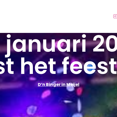
 januari 2
t het feest
D’n Binger in Meijel